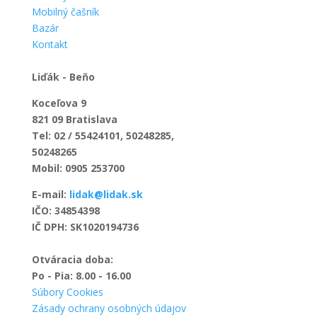
Mobilný čašník
Bazár
Kontakt
Liďák - Beňo
Koceľova 9
821 09 Bratislava
Tel: 02 / 55424101, 50248285,
50248265
Mobil: 0905 253700
E-mail:
lidak@lidak.sk
IČO: 34854398
IČ DPH: SK1020194736
Otváracia doba:
Po - Pia: 8.00 - 16.00
Súbory Cookies
Zásady ochrany osobných údajov