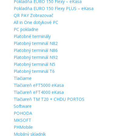
Pokladňa EURO 150 Flexy – eKasa
Pokladňa EURO 150 Flexy PLUS – eKasa
QR PAY Zobrazovač
All in One dotykové PC
PC pokladne
Platobné terminály
Platobný terminál N82
Platobný terminál N86
Platobný terminál N92
Platobný terminál N5
Platobný terminál T6
Tlačiarne
Tlačiareň eFT5000 eKasa
Tlačiareň eFT4000 eKasa
Tlačiareň TM T20 + CHDU PORTOS
Software
POHODA
MKSOFT
PHMobile
Mobilný skladník