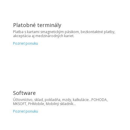
Platobné terminály
Platba s kartami smagnetickým pásikom, bezkontaktné platby,
akceptácia aj medzinárodných kariet.
Pozrieť ponuku
Software
Účtovníctvo, sklad, pokladňa, mzdy, kalkulácie…POHODA,
MKSOFT, PHMobile, Mobilný skladník…
Pozrieť ponuku