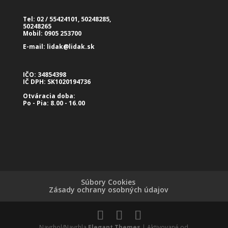
Tel: 02 / 55424101, 50248285,
50248265
Mobil: 0905 253700
E-mail:
lidak@lidak.sk
IČO: 34854398
IČ DPH: SK1020194736
Otváracia doba:
Po - Pia: 8.00 - 16.00
Súbory Cookies
Zásady ochrany osobných údajov
Navrhol/Navrhla
Elegant Themes
| Aktivované od