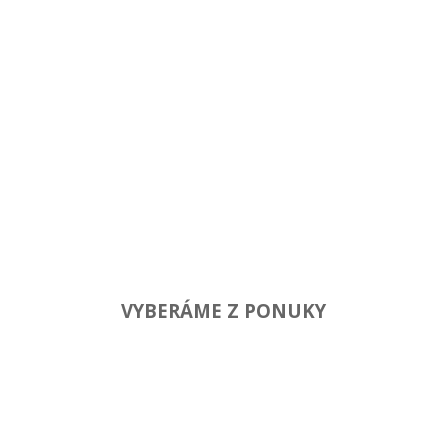
Máme v ponuke produktové rady pokladníc
kompatibilných so systémom eKasa.
Pokladne + Upgrade balíčky -
VIAC INFORMÁCIÍ
VYBERÁME Z PONUKY