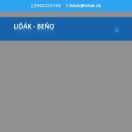
0905253700
lidak@lidak.sk
Registračné pokladne,
eKasa, platobné
terminály, fiškálne
tlačiarne,…
široký výber, výborné ceny
POKLADNE LIĎÁK