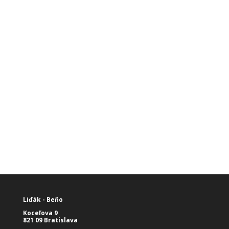
Prenájom registračnej pokladne
V prípade, ak potrebujete využívať pokladne
krátkodobo, na predajnú akciu, alebo sezónne,
ponúkame Vám možnosť prenajať si jednu,
alebo viac pokladní za výhodných podmienok.
Liďák - Beňo
Koceľova 9
821 09 Bratislava