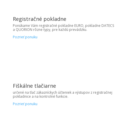
Registračné pokladne
Ponúkame Vám registračné pokladne EURO, pokladne DATECS
a QUORION rôzne typy, pre každú prevádzku.
Pozrieť ponuku
Fiškálne tlačiarne
určené na tlač zákazníckych účteniek a výstupov z registračnej
pokladnice a na kontrolné funkcie.
Pozrieť ponuku