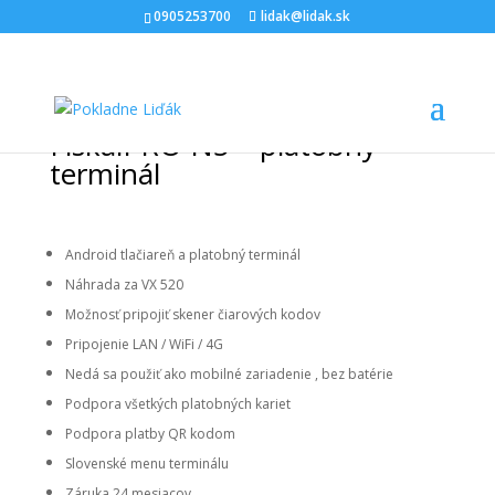
0905253700
lidak@lidak.sk
Platobný terminál N5
FiskalPRO N5 – platobný
terminál
Android tlačiareň a platobný terminál
Náhrada za VX 520
Možnosť pripojiť skener čiarových kodov
Pripojenie LAN / WiFi / 4G
Nedá sa použiť ako mobilné zariadenie , bez batérie
Podpora všetkých platobných kariet
Podpora platby QR kodom
Slovenské menu terminálu
Záruka 24 mesiacov