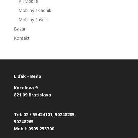
PHMobile
Mobilný skladník
Mobilný čašník
Bazár
Kontakt
Liďák - Beňo
Koceľova 9
821 09 Bratislava
Tel: 02 / 55424101, 50248285,
50248265
Mobil: 0905 253700