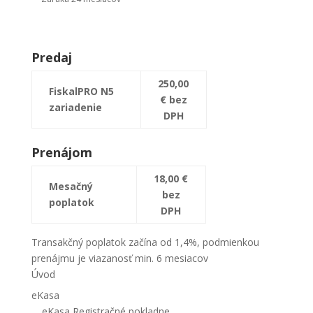
Predaj
250,00
FiskalPRO N5
€ bez
zariadenie
DPH
Prenájom
18,00 €
Mesačný
bez
poplatok
DPH
Transakčný poplatok začína od 1,4%, podmienkou
prenájmu je viazanosť min. 6 mesiacov
Úvod
eKasa
eKasa Registračné pokladne