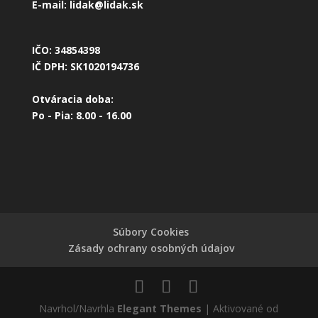
E-mail:
lidak@lidak.sk
IČO: 34854398
IČ DPH: SK1020194736
Otváracia doba:
Po - Pia: 8.00 - 16.00
Súbory Cookies
Zásady ochrany osobných údajov
Navrhol/Navrhla
Elegant Themes
| Aktivované od