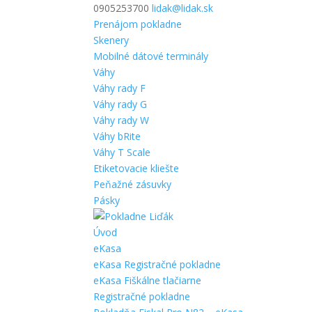
0905253700
lidak@lidak.sk
Prenájom pokladne
Skenery
Mobilné dátové terminály
Váhy
Váhy rady F
Váhy rady G
Váhy rady W
Váhy bRite
Váhy T Scale
Etiketovacie kliešte
Peňažné zásuvky
Pásky
Úvod
eKasa
eKasa Registračné pokladne
eKasa Fiškálne tlačiarne
Registračné pokladne