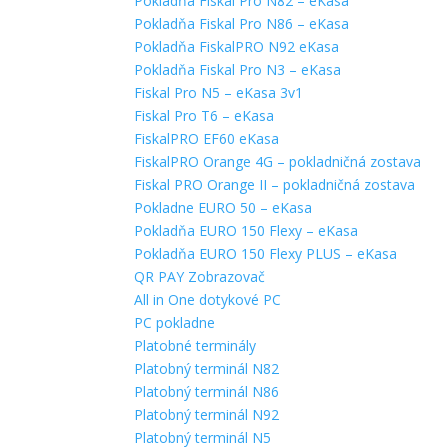
Pokladňa Fiskal Pro N82 – eKasa
Pokladňa Fiskal Pro N86 – eKasa
Pokladňa FiskalPRO N92 eKasa
Pokladňa Fiskal Pro N3 – eKasa
Fiskal Pro N5 – eKasa 3v1
Fiskal Pro T6 – eKasa
FiskalPRO EF60 eKasa
FiskalPRO Orange 4G – pokladničná zostava
Fiskal PRO Orange II – pokladničná zostava
Pokladne EURO 50 – eKasa
Pokladňa EURO 150 Flexy – eKasa
Pokladňa EURO 150 Flexy PLUS – eKasa
QR PAY Zobrazovač
All in One dotykové PC
PC pokladne
Platobné terminály
Platobný terminál N82
Platobný terminál N86
Platobný terminál N92
Platobný terminál N5