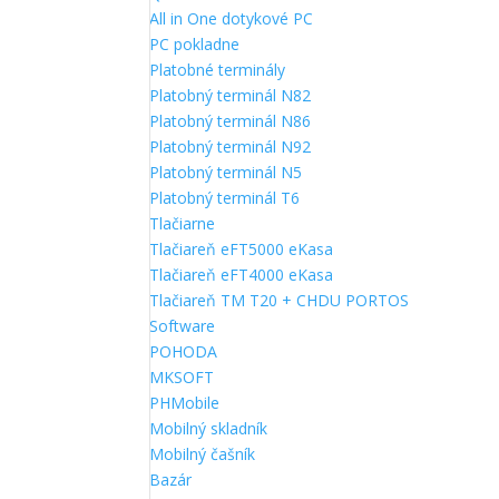
All in One dotykové PC
PC pokladne
Platobné terminály
Platobný terminál N82
Platobný terminál N86
Platobný terminál N92
Platobný terminál N5
Platobný terminál T6
Tlačiarne
Tlačiareň eFT5000 eKasa
Tlačiareň eFT4000 eKasa
Tlačiareň TM T20 + CHDU PORTOS
Software
POHODA
MKSOFT
PHMobile
Mobilný skladník
Mobilný čašník
Bazár