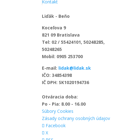
Kontakt
Liďák - Beňo
Koceľova 9
821 09 Bratislava
Tel: 02 / 55424101, 50248285,
50248265
Mobil: 0905 253700
E-mail:
lidak@lidak.sk
IČO: 34854398
IČ DPH: SK1020194736
Otváracia doba:
Po - Pia: 8.00 - 16.00
Súbory Cookies
Zásady ochrany osobných údajov
Facebook
X
RSS