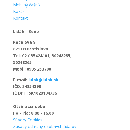
Mobilný čašník
Bazár
Kontakt
Liďák - Beňo
Koceľova 9
821 09 Bratislava
Tel: 02 / 55424101, 50248285,
50248265
Mobil: 0905 253700
E-mail:
lidak@lidak.sk
IČO: 34854398
IČ DPH: SK1020194736
Otváracia doba:
Po - Pia: 8.00 - 16.00
Súbory Cookies
Zásady ochrany osobných údajov