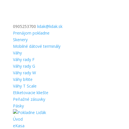
0905253700
lidak@lidak.sk
Prenájom pokladne
Skenery
Mobilné dátové terminály
Váhy
Váhy rady F
Váhy rady G
Váhy rady W
Váhy bRite
Váhy T Scale
Etiketovacie kliešte
Peňažné zásuvky
Pásky
Úvod
eKasa