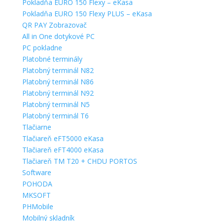
Pokladňa EURO 150 Flexy – eKasa
Pokladňa EURO 150 Flexy PLUS – eKasa
QR PAY Zobrazovač
All in One dotykové PC
PC pokladne
Platobné terminály
Platobný terminál N82
Platobný terminál N86
Platobný terminál N92
Platobný terminál N5
Platobný terminál T6
Tlačiarne
Tlačiareň eFT5000 eKasa
Tlačiareň eFT4000 eKasa
Tlačiareň TM T20 + CHDU PORTOS
Software
POHODA
MKSOFT
PHMobile
Mobilný skladník