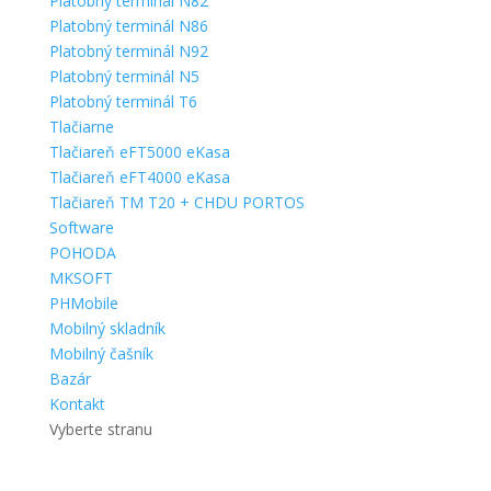
Platobný terminál N82
Platobný terminál N86
Platobný terminál N92
Platobný terminál N5
Platobný terminál T6
Tlačiarne
Tlačiareň eFT5000 eKasa
Tlačiareň eFT4000 eKasa
Tlačiareň TM T20 + CHDU PORTOS
Software
POHODA
MKSOFT
PHMobile
Mobilný skladník
Mobilný čašník
Bazár
Kontakt
Vyberte stranu