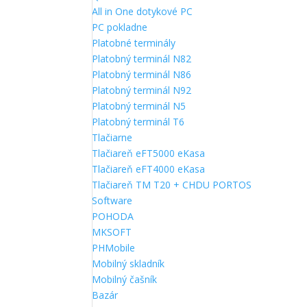
All in One dotykové PC
PC pokladne
Platobné terminály
Platobný terminál N82
Platobný terminál N86
Platobný terminál N92
Platobný terminál N5
Platobný terminál T6
Tlačiarne
Tlačiareň eFT5000 eKasa
Tlačiareň eFT4000 eKasa
Tlačiareň TM T20 + CHDU PORTOS
Software
POHODA
MKSOFT
PHMobile
Mobilný skladník
Mobilný čašník
Bazár