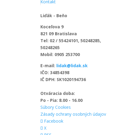
Kontakt
Liďák - Beňo
Koceľova 9
821 09 Bratislava
Tel: 02 / 55424101, 50248285,
50248265
Mobil: 0905 253700
E-mail:
lidak@lidak.sk
IČO: 34854398
IČ DPH: SK1020194736
Otváracia doba:
Po - Pia: 8.00 - 16.00
Súbory Cookies
Zásady ochrany osobných údajov
Facebook
X
RSS