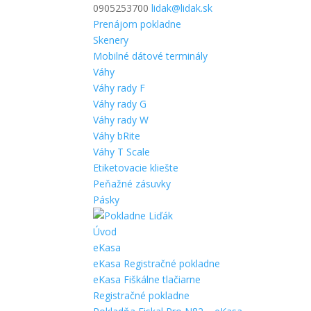
0905253700
lidak@lidak.sk
Prenájom pokladne
Skenery
Mobilné dátové terminály
Váhy
Váhy rady F
Váhy rady G
Váhy rady W
Váhy bRite
Váhy T Scale
Etiketovacie kliešte
Peňažné zásuvky
Pásky
Úvod
eKasa
eKasa Registračné pokladne
eKasa Fiškálne tlačiarne
Registračné pokladne