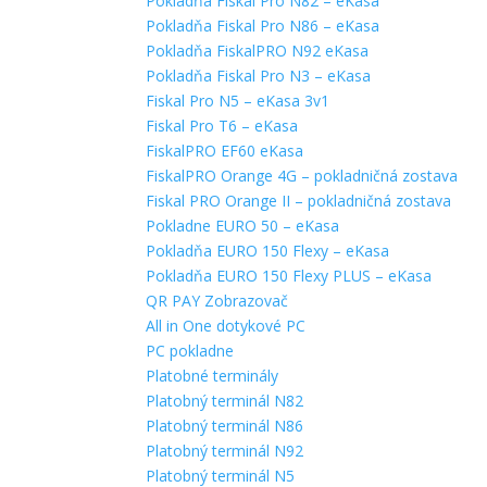
Pokladňa Fiskal Pro N82 – eKasa
Pokladňa Fiskal Pro N86 – eKasa
Pokladňa FiskalPRO N92 eKasa
Pokladňa Fiskal Pro N3 – eKasa
Fiskal Pro N5 – eKasa 3v1
Fiskal Pro T6 – eKasa
FiskalPRO EF60 eKasa
FiskalPRO Orange 4G – pokladničná zostava
Fiskal PRO Orange II – pokladničná zostava
Pokladne EURO 50 – eKasa
Pokladňa EURO 150 Flexy – eKasa
Pokladňa EURO 150 Flexy PLUS – eKasa
QR PAY Zobrazovač
All in One dotykové PC
PC pokladne
Platobné terminály
Platobný terminál N82
Platobný terminál N86
Platobný terminál N92
Platobný terminál N5