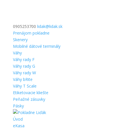
0905253700
lidak@lidak.sk
Prenájom pokladne
Skenery
Mobilné dátové terminály
Váhy
Váhy rady F
Váhy rady G
Váhy rady W
Váhy bRite
Váhy T Scale
Etiketovacie kliešte
Peňažné zásuvky
Pásky
Úvod
eKasa