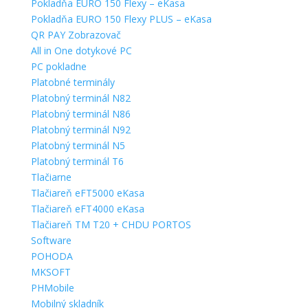
Pokladňa EURO 150 Flexy – eKasa
Pokladňa EURO 150 Flexy PLUS – eKasa
QR PAY Zobrazovač
All in One dotykové PC
PC pokladne
Platobné terminály
Platobný terminál N82
Platobný terminál N86
Platobný terminál N92
Platobný terminál N5
Platobný terminál T6
Tlačiarne
Tlačiareň eFT5000 eKasa
Tlačiareň eFT4000 eKasa
Tlačiareň TM T20 + CHDU PORTOS
Software
POHODA
MKSOFT
PHMobile
Mobilný skladník