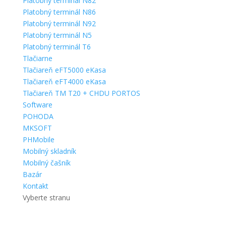
Platobný terminál N82
Platobný terminál N86
Platobný terminál N92
Platobný terminál N5
Platobný terminál T6
Tlačiarne
Tlačiareň eFT5000 eKasa
Tlačiareň eFT4000 eKasa
Tlačiareň TM T20 + CHDU PORTOS
Software
POHODA
MKSOFT
PHMobile
Mobilný skladník
Mobilný čašník
Bazár
Kontakt
Vyberte stranu