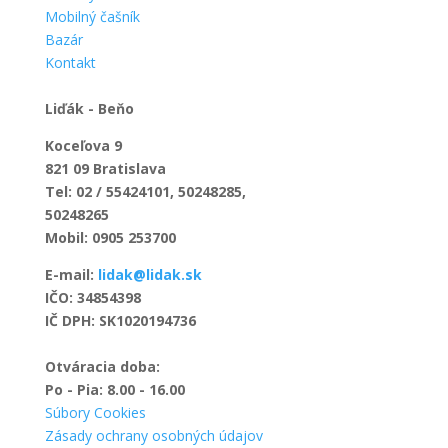
Mobilný čašník
Bazár
Kontakt
Liďák - Beňo
Koceľova 9
821 09 Bratislava
Tel: 02 / 55424101, 50248285,
50248265
Mobil: 0905 253700
E-mail:
lidak@lidak.sk
IČO: 34854398
IČ DPH: SK1020194736
Otváracia doba:
Po - Pia: 8.00 - 16.00
Súbory Cookies
Zásady ochrany osobných údajov