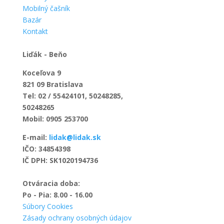
Mobilný čašník
Bazár
Kontakt
Liďák - Beňo
Koceľova 9
821 09 Bratislava
Tel: 02 / 55424101, 50248285,
50248265
Mobil: 0905 253700
E-mail:
lidak@lidak.sk
IČO: 34854398
IČ DPH: SK1020194736
Otváracia doba:
Po - Pia: 8.00 - 16.00
Súbory Cookies
Zásady ochrany osobných údajov